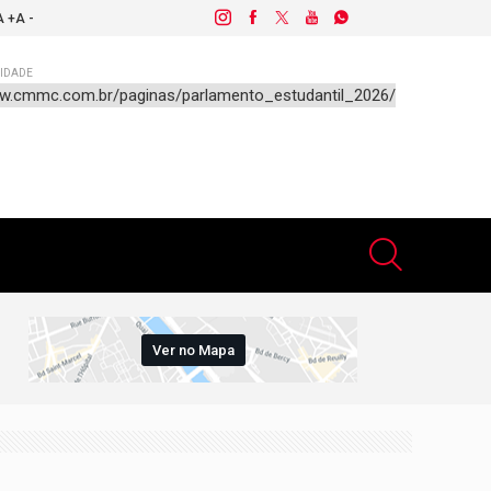
A +
A -
IDADE
Ver no Mapa