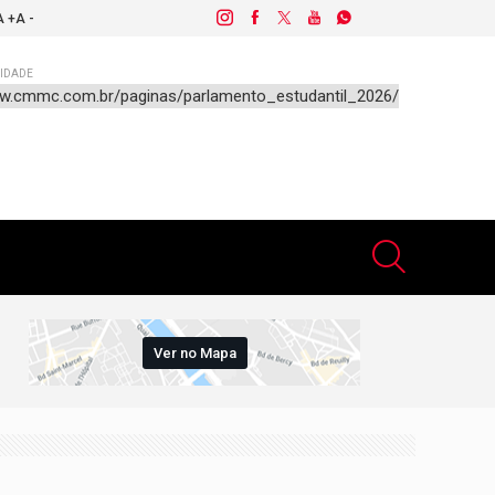
A +
A -
IDADE
Ver no Mapa