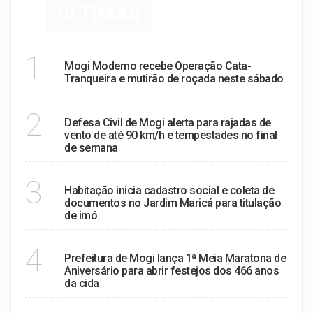
ÚLTIMAS
ZELADORIA URBANA:
1
Mogi Moderno recebe Operação Cata-
Tranqueira e mutirão de roçada neste sábado
ALERTA DE VENTANIA
2
Defesa Civil de Mogi alerta para rajadas de
vento de até 90 km/h e tempestades no final
de semana
REGULARIZAÇÃO
3
Habitação inicia cadastro social e coleta de
documentos no Jardim Maricá para titulação
de imó
ANIVERSÁRIO 466 ANOS
4
Prefeitura de Mogi lança 1ª Meia Maratona de
Aniversário para abrir festejos dos 466 anos
da cida
MARCO HISTÓRICO: