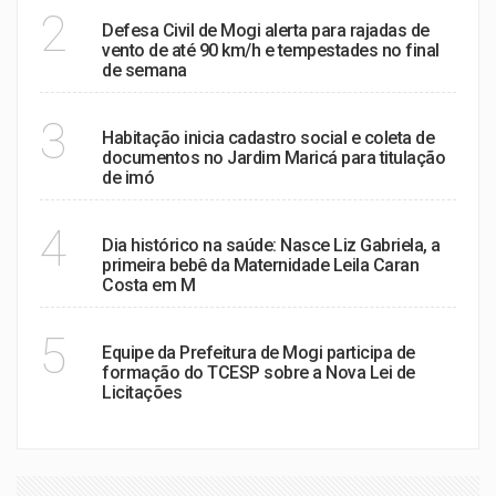
ALERTA DE VENTANIA
2
Defesa Civil de Mogi alerta para rajadas de
vento de até 90 km/h e tempestades no final
de semana
REGULARIZAÇÃO
3
Habitação inicia cadastro social e coleta de
documentos no Jardim Maricá para titulação
de imó
MARCO HISTÓRICO:
4
Dia histórico na saúde: Nasce Liz Gabriela, a
primeira bebê da Maternidade Leila Caran
Costa em M
APERFEIÇOAMENTO
5
Equipe da Prefeitura de Mogi participa de
formação do TCESP sobre a Nova Lei de
Licitações