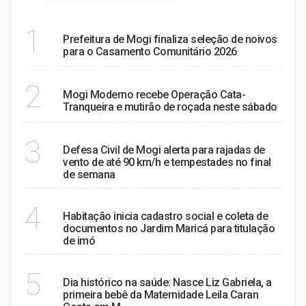
CIDADANIA E AMOR
1
Prefeitura de Mogi finaliza seleção de noivos
para o Casamento Comunitário 2026
ZELADORIA URBANA:
2
Mogi Moderno recebe Operação Cata-
Tranqueira e mutirão de roçada neste sábado
ALERTA DE VENTANIA
3
Defesa Civil de Mogi alerta para rajadas de
vento de até 90 km/h e tempestades no final
de semana
REGULARIZAÇÃO
4
Habitação inicia cadastro social e coleta de
documentos no Jardim Maricá para titulação
de imó
MARCO HISTÓRICO:
5
Dia histórico na saúde: Nasce Liz Gabriela, a
primeira bebê da Maternidade Leila Caran