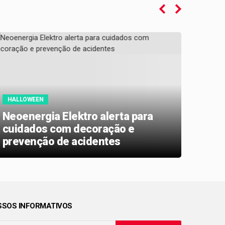
HALLOWEEN
ATEN
Neoenergia Elektro alerta para
Neoe
cuidados com decoração e
novo
prevenção de acidentes
Caie
Mor
SOS INFORMATIVOS