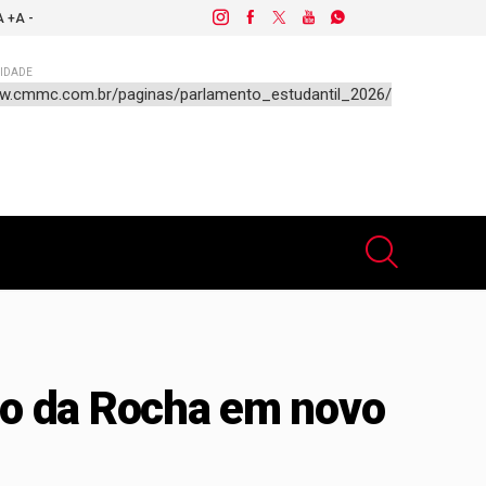
A +
A -
IDADE
co da Rocha em novo