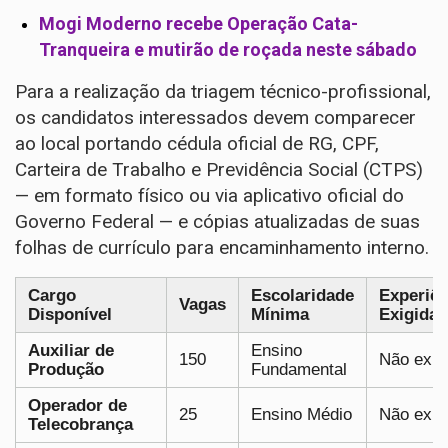
Mogi Moderno recebe Operação Cata-
Tranqueira e mutirão de roçada neste sábado
Para a realização da triagem técnico-profissional,
os candidatos interessados devem comparecer
ao local portando cédula oficial de RG, CPF,
Carteira de Trabalho e Previdência Social (CTPS)
— em formato físico ou via aplicativo oficial do
Governo Federal — e cópias atualizadas de suas
folhas de currículo para encaminhamento interno.
Cargo
Escolaridade
Experiên
Vagas
Disponível
Mínima
Exigida?
Auxiliar de
Ensino
150
Não exig
Produção
Fundamental
Operador de
25
Ensino Médio
Não exig
Telecobrança