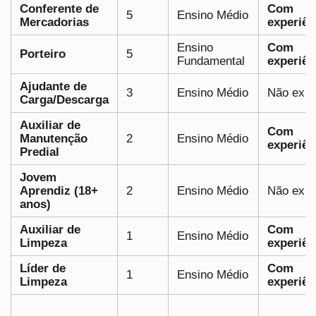
Conferente de
Com
5
Ensino Médio
Mercadorias
experiên
Ensino
Com
Porteiro
5
Fundamental
experiên
Ajudante de
3
Ensino Médio
Não exig
Carga/Descarga
Auxiliar de
Com
Manutenção
2
Ensino Médio
experiên
Predial
Jovem
Aprendiz (18+
2
Ensino Médio
Não exig
anos)
Auxiliar de
Com
1
Ensino Médio
Limpeza
experiên
Líder de
Com
1
Ensino Médio
Limpeza
experiên